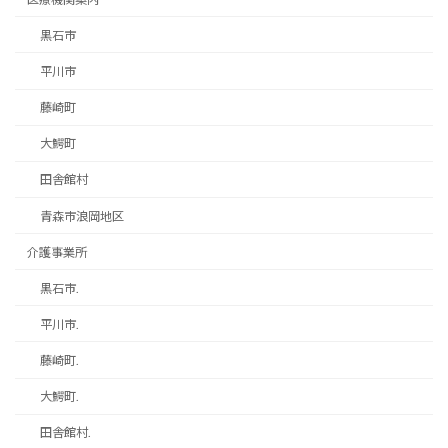
黒石市
平川市
藤崎町
大鰐町
田舎館村
青森市浪岡地区
介護事業所
黒石市.
平川市.
藤崎町.
大鰐町.
田舎館村.