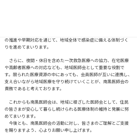
また、新型コロナウイルス感染症をはじめ、インフルエンザな
どの感染症への対応は、地域医療において極めて重要な課題で
す。南黒医師会では、感染症流行時においても地域医療が滞ること
のないよう、診療体制の維持、医療機関間の情報共有、住民の皆
さまへの啓発活動などに取り組んできました。今後も、予防接種
の推進や早期対応を通じて、地域全体で感染症に備える体制づく
りを進めてまいります。
さらに、夜間・休日を含めた一次救急医療への協力、在宅医療
や高齢者医療への対応なども、地域医師会として重要な役割で
す。限られた医療資源の中にあっても、会員医師が互いに連携し、
支え合いながら地域医療を守り続けていくことが、南黒医師会の
責務であると考えております。
これからも南黒医師会は、地域に根ざした医師会として、住民
の皆さまが安心して暮らし続けられる医療体制の維持と発展に努
めてまいります。
今後とも、南黒医師会の活動に対し、皆さまのご理解とご支援
を賜りますよう、心よりお願い申し上げます。