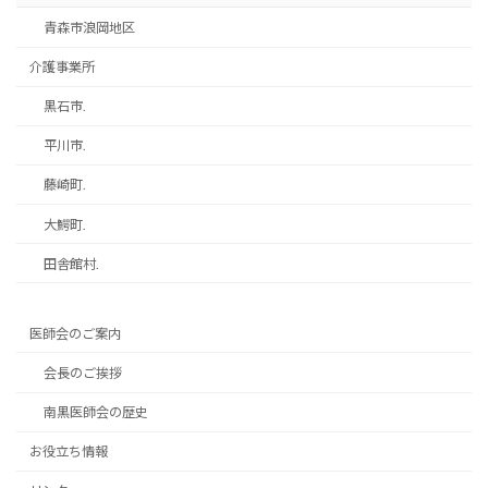
青森市浪岡地区
介護事業所
黒石市.
平川市.
藤崎町.
大鰐町.
田舎館村.
医師会のご案内
会長のご挨拶
南黒医師会の歴史
お役立ち情報