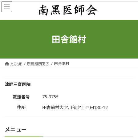
コ
ナ
ン
ビ
テ
ゲ
ン
ー
ツ
シ
へ
ョ
田舎館村
ス
ン
キ
に
ッ
移
プ
動
HOME
医療機関案内
田舎館村
津軽三育医院
75-3755
電話番号
住所
田舎館村大字川部字上西田130-12
メニュー