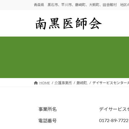
コ
ナ
青森県 黒石市、平川市、藤崎町、大鰐町、田舎館村 地区
ン
ビ
テ
ゲ
ン
ー
ツ
シ
へ
ョ
ス
ン
キ
に
ッ
移
プ
動
HOME
介護事業所
藤崎町.
デイサービスセンター
事業所名
デイサービス
0172-89-7722
電話番号