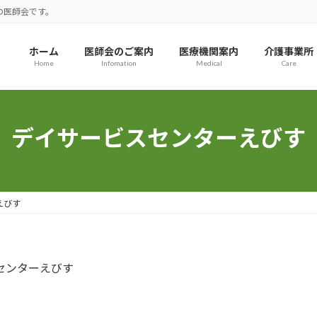
の医師会です。
ホーム
医師会のご案内
医療機関案内
介護事業所
Home
Infomation
Medical
Care
デイサービスセンターえびす
えびす
センターえびす