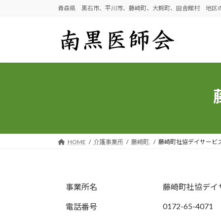
コ
ナ
青森県 黒石市、平川市、藤崎町、大鰐町、田舎館村 地区
ン
ビ
テ
ゲ
ン
ー
ツ
シ
へ
ョ
ス
ン
キ
に
ッ
移
プ
動
HOME
介護事業所
藤崎町.
藤崎町社協デイサービ
事業所名
藤崎町社協デイ
0172-65-4071
電話番号