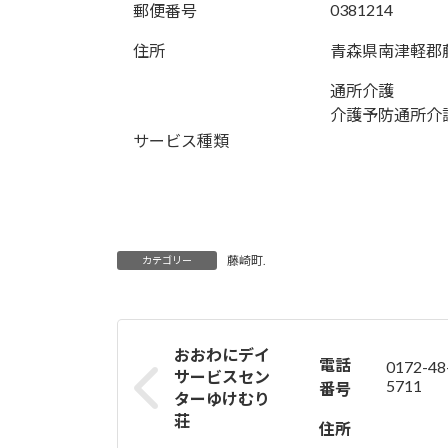
0381214
郵便番号
住所
青森県南津軽郡
通所介護
介護予防通所介
サービス種類
藤崎町.
カテゴリー
おおわにデイ
電話
0172-48
サービスセン
5711
番号
ターゆけむり
荘
住所