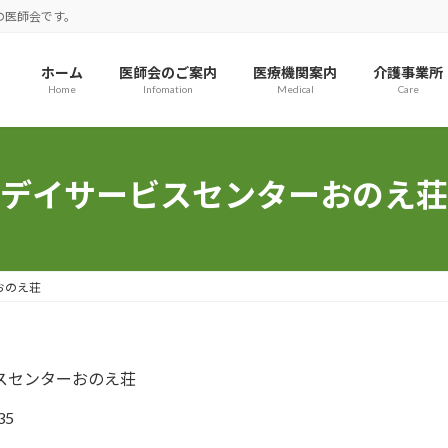
の医師会です。
ホーム
医師会のご案内
医療機関案内
介護事業所
Home
Infomation
Medical
Care
デイサービスセンターおのえ荘
おのえ荘
スセンターおのえ荘
35