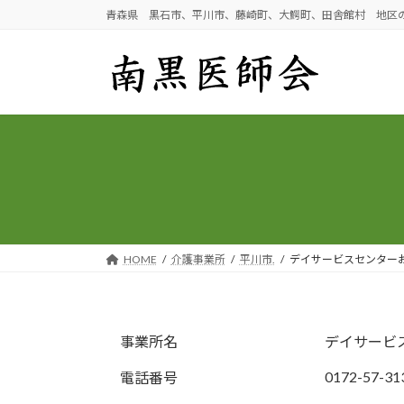
コ
ナ
青森県 黒石市、平川市、藤崎町、大鰐町、田舎館村 地区
ン
ビ
テ
ゲ
ン
ー
ツ
シ
へ
ョ
ス
ン
キ
に
ッ
移
プ
動
HOME
介護事業所
平川市.
デイサービスセンター
事業所名
デイサービ
0172-57-31
電話番号