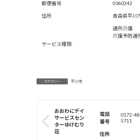
0360242
郵便番号
住所
青森県平川
通所介護
介護予防通
サービス種類
平川市.
カテゴリー
おおわにデイ
電話
0172-48
サービスセン
5711
番号
ターゆけむり
荘
住所