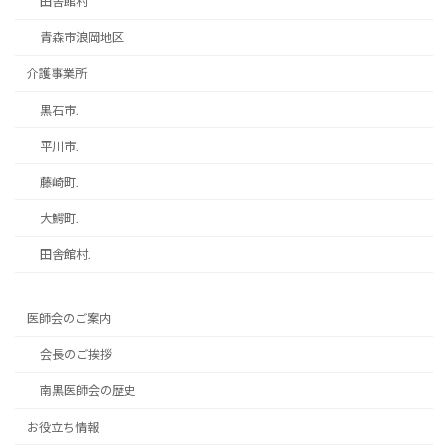
田舎館村
青森市浪岡地区
介護事業所
黒石市.
平川市.
藤崎町.
大鰐町.
田舎館村.
医師会のご案内
会長のご挨拶
南黒医師会の歴史
お役立ち情報