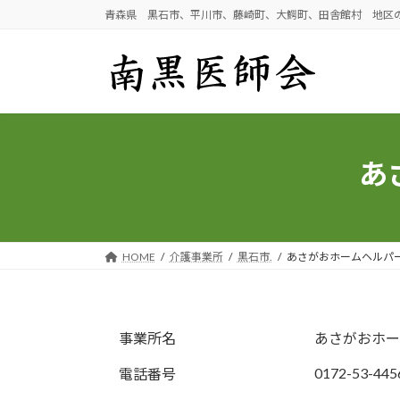
コ
ナ
青森県 黒石市、平川市、藤崎町、大鰐町、田舎館村 地区
ン
ビ
テ
ゲ
ン
ー
ツ
シ
へ
ョ
ス
ン
キ
に
あ
ッ
移
プ
動
HOME
介護事業所
黒石市.
あさがおホームヘルパ
事業所名
あさがおホー
0172-53-445
電話番号