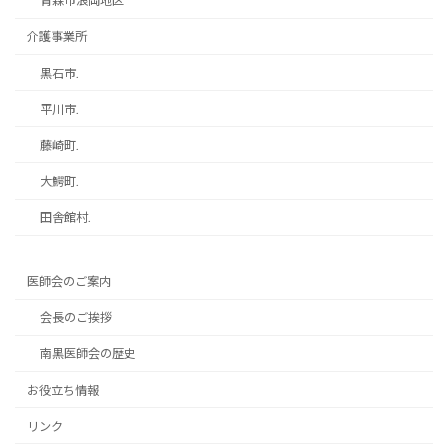
青森市浪岡地区
介護事業所
黒石市.
平川市.
藤崎町.
大鰐町.
田舎館村.
医師会のご案内
会長のご挨拶
南黒医師会の歴史
お役立ち情報
リンク