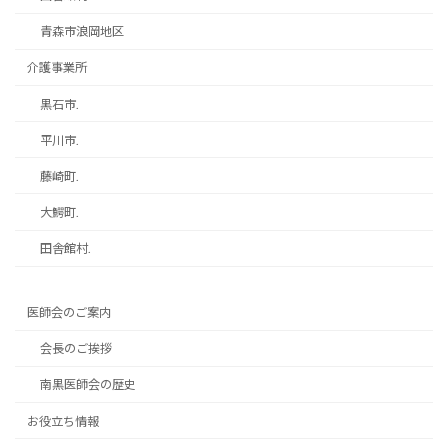
青森市浪岡地区
介護事業所
黒石市.
平川市.
藤崎町.
大鰐町.
田舎館村.
医師会のご案内
会長のご挨拶
南黒医師会の歴史
お役立ち情報