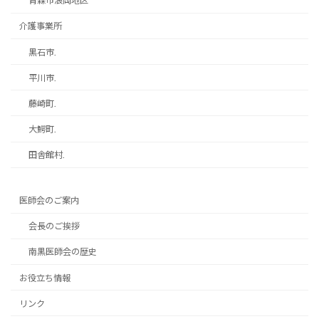
青森市浪岡地区
介護事業所
黒石市.
平川市.
藤崎町.
大鰐町.
田舎館村.
医師会のご案内
会長のご挨拶
南黒医師会の歴史
お役立ち情報
リンク