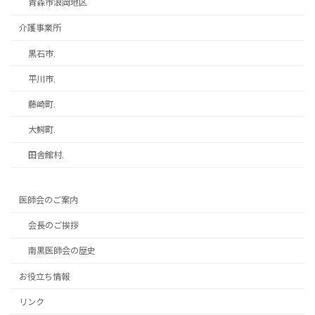
青森市浪岡地区
介護事業所
黒石市.
平川市.
藤崎町.
大鰐町.
田舎館村.
医師会のご案内
会長のご挨拶
南黒医師会の歴史
お役立ち情報
リンク