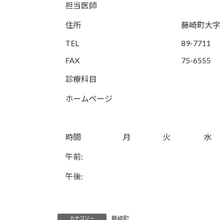
担当医師
住所
藤崎町大
TEL
89-7711
FAX
75-6555
診療科目
ホームページ
時間
月
火
水
午前:
午後:
藤崎町
カテゴリー