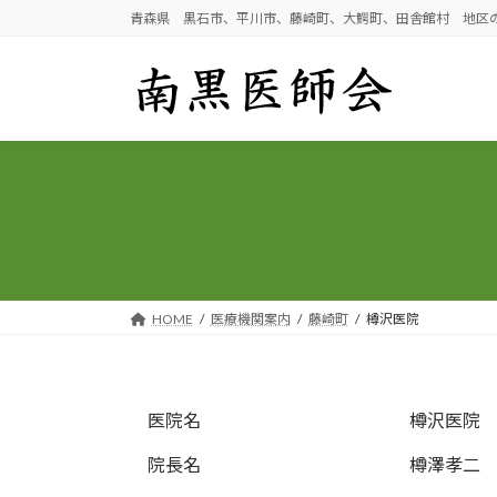
コ
ナ
青森県 黒石市、平川市、藤崎町、大鰐町、田舎館村 地区
ン
ビ
テ
ゲ
ン
ー
ツ
シ
へ
ョ
ス
ン
キ
に
ッ
移
プ
動
HOME
医療機関案内
藤崎町
樽沢医院
医院名
樽沢医院
院長名
樽澤孝二