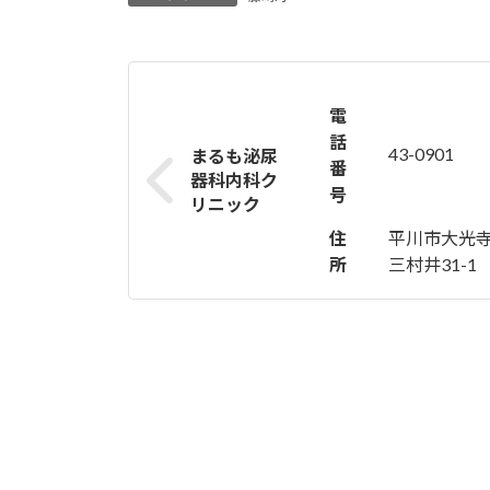
電
話
43-0901
まるも泌尿
番
器科内科ク
号
リニック
住
平川市大光
所
三村井31-1