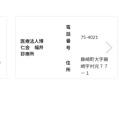
電
話
75-4021
番
医療法人博
仁会 福井
号
診療所
藤崎町大字藤
寺
住
崎字村元７７
所
－１