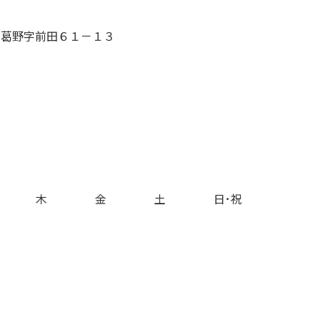
字葛野字前田６１－１３
木
金
土
日･祝