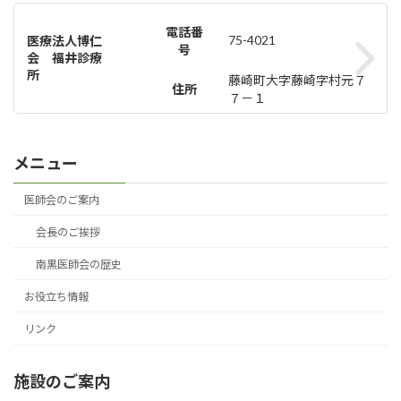
電話番
75-4021
医療法人博仁
号
会 福井診療
所
藤崎町大字藤崎字村元７
住所
７－１
メニュー
医師会のご案内
会長のご挨拶
南黒医師会の歴史
お役立ち情報
リンク
施設のご案内