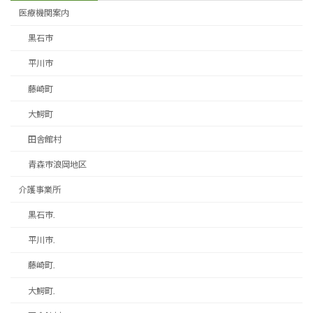
医療機関案内
黒石市
平川市
藤崎町
大鰐町
田舎館村
青森市浪岡地区
介護事業所
黒石市.
平川市.
藤崎町.
大鰐町.