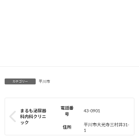
診療科目
ホームページ
時間
月
火
水
木
金
土
日･祝
午前:
午後:
平川市
カテゴリー
電話番
まるも泌尿器
43-0901
号
科内科クリニ
ック
平川市大光寺三村井31-
住所
1