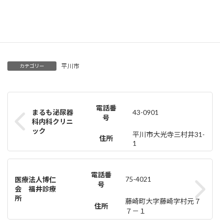
午前:
午後:
平川市
カテゴリー
電話番
まるも泌尿器
43-0901
号
科内科クリニ
ック
平川市大光寺三村井31-
住所
1
電話番
75-4021
医療法人博仁
号
会 福井診療
所
藤崎町大字藤崎字村元７
住所
７－１