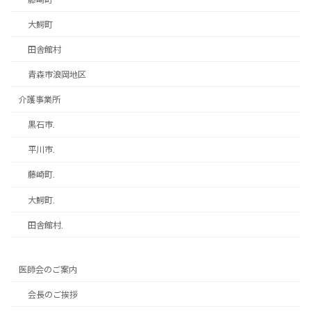
大鰐町
田舎館村
青森市浪岡地区
介護事業所
黒石市.
平川市.
藤崎町.
大鰐町.
田舎館村.
医師会のご案内
会長のご挨拶